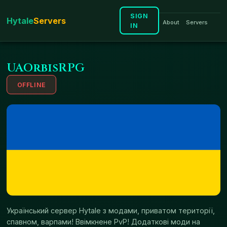
SIGN
H
ytale
S
ervers
About
Servers
IN
UAOrbisRPG
OFFLINE
Український сервер Hytale з модами, приватом території,
спавном, варпами! Ввімкнене PvP! Додаткові моди на