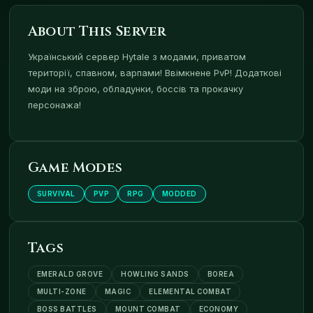
About This Server
Український сервер Hytale з модами, приватом
території, спавном, варпами! Ввімкнене PvP! Додаткові
моди на зброю, обладунки, боссів та прокачку
персонажа!
Game Modes
SURVIVAL
PVP
RPG
MODDED
Tags
EMERALD GROVE
HOWLING SANDS
BOREA
MULTI-ZONE
MAGIC
ELEMENTAL COMBAT
BOSS BATTLES
MOUNT COMBAT
ECONOMY